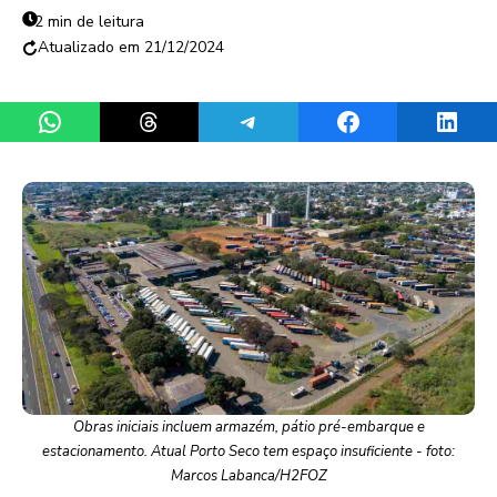
2 min de leitura
21/12/2024
Share on WhatsApp
Share on Threads
Share on Telegram
Share on Facebook
Share 
Obras iniciais incluem armazém, pátio pré-embarque e
estacionamento. Atual Porto Seco tem espaço insuficiente - foto:
Marcos Labanca/H2FOZ