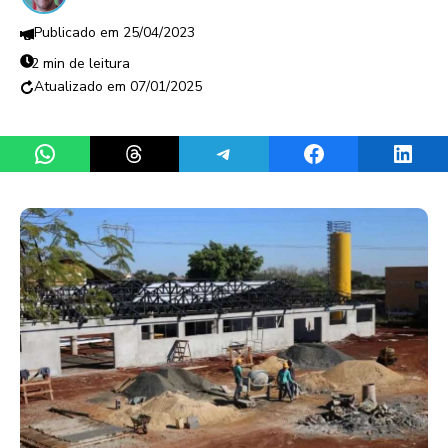
25/04/2023
2 min de leitura
07/01/2025
Share on WhatsApp
Share on Threads
Share on Telegram
Share on Facebook
Share 