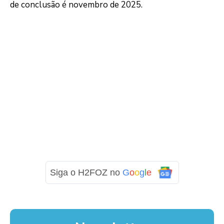
de conclusão é novembro de 2025.
Siga o H2FOZ no
G
o
o
g
l
e