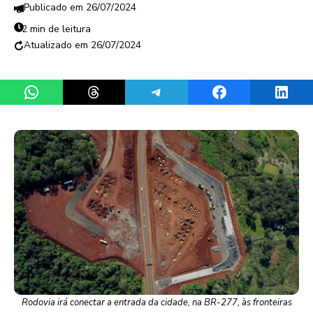
26/07/2024
2 min de leitura
26/07/2024
Share on WhatsApp
Share on Threads
Share on Telegram
Share on Facebook
Share 
Rodovia irá conectar a entrada da cidade, na BR-277, às fronteiras