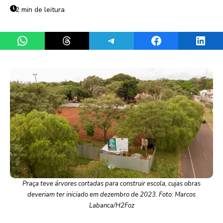
2 min de leitura
Share on WhatsApp
Share on Threads
Share on Telegram
Share on Facebook
Share 
Praça teve árvores cortadas para construir escola, cujas obras
deveriam ter iniciado em dezembro de 2023. Foto: Marcos
Labanca/H2Foz