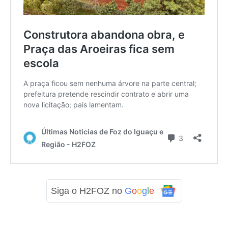
Siga o H2FOZ no
G
o
o
g
l
e