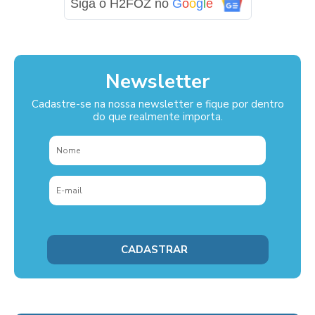
Siga o H2FOZ no
G
o
o
g
l
e
Newsletter
Cadastre-se na nossa newsletter e fique por dentro
do que realmente importa.