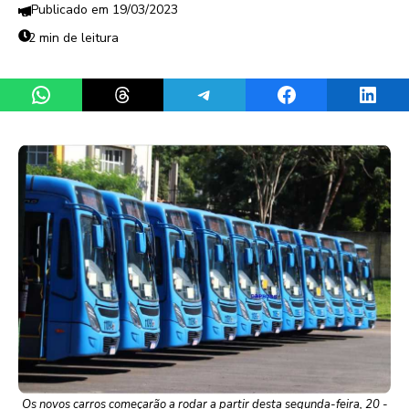
19/03/2023
2 min de leitura
Share on WhatsApp
Share on Threads
Share on Telegram
Share on Facebook
Share 
Os novos carros começarão a rodar a partir desta segunda-feira, 20 -