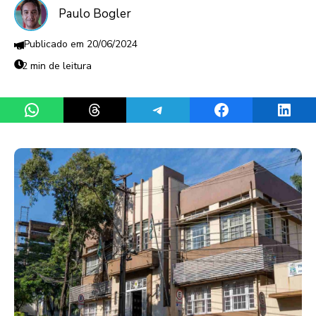
Paulo Bogler
20/06/2024
2 min de leitura
Share on WhatsApp
Share on Threads
Share on Telegram
Share on Facebook
Share 