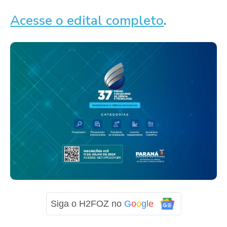
Acesse o edital completo
.
Siga o H2FOZ no
G
o
o
g
l
e