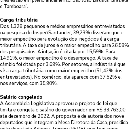
três estão em pleno andamento: São João Batista, Graziela
e Tamboara”.
Carga tributária
Dos 1.328 pequenos e médios empresários entrevistados
na pesquisa do Insper/Santander, 39,23% disseram que o
maior empecilho para evolução dos negócios é a carga
tributária. A taxa de juros é o maior empecilho para 26,58%
dos pesquisados. A inflação é citada por 15,59%. Para
14,91%, o maior empecilho é o desemprego. A taxa de
câmbio foi citada por 3,69%. Por setores, a indústria é que
vê a carga tributária como maior empecilho (51,42% dos
entrevistados). No comércio, ela aparece com 37,52% e,
nos serviços, com 35,90%.
Salário congelado
A Assembleia Legislativa aprovou o projeto de lei que
limita e congela o salário do governador em R$ 33.763,00
até dezembro de 2022. A proposta é de autoria dos nove
deputados que integram a Mesa Diretora da Casa, presidida
pelo deputado Ademar Traiano (PSDB), que tem como