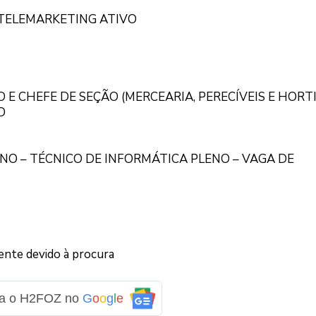
TELEMARKETING ATIVO
E CHEFE DE SEÇÃO (MERCEARIA, PERECÍVEIS E HORTI
O
NO – TÉCNICO DE INFORMÁTICA PLENO – VAGA DE
nte devido à procura
ga o H2FOZ no
G
o
o
g
l
e