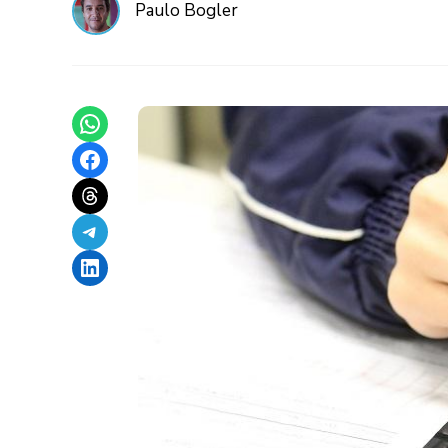
Paulo Bogler
Share on WhatsApp
Share on Facebook
Share on Threads
Share on Telegram
Share on LinkedIn