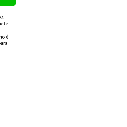
As
nete.
ho é
para