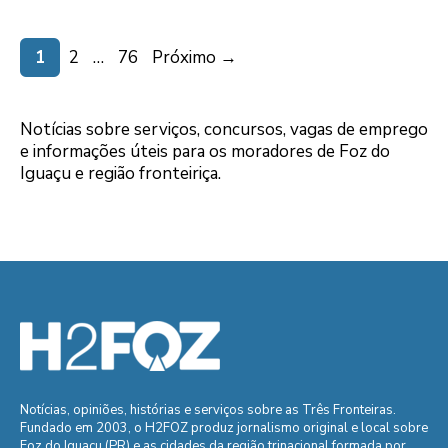
Page
Page
Page
1
2
…
76
Próximo
→
Notícias sobre serviços, concursos, vagas de emprego
e informações úteis para os moradores de Foz do
Iguaçu e região fronteiriça.
Notícias, opiniões, histórias e serviços sobre as Três Fronteiras.
Fundado em 2003, o H2FOZ produz jornalismo original e local sobre
Foz do Iguaçu (PR) e as cidades da região trinacional formada por