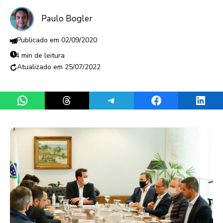
Paulo Bogler
02/09/2020
4 min de leitura
25/07/2022
Share on WhatsApp
Share on Threads
Share on Telegram
Share on Facebook
Share 