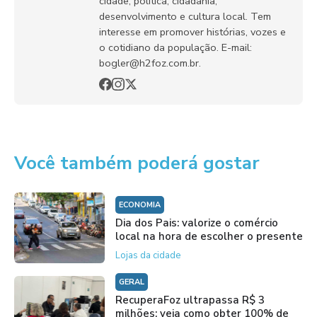
cidade, política, cidadania,
desenvolvimento e cultura local. Tem
interesse em promover histórias, vozes e
o cotidiano da população. E-mail:
bogler@h2foz.com.br.
Você também poderá gostar
ECONOMIA
Dia dos Pais: valorize o comércio
local na hora de escolher o presente
Lojas da cidade
GERAL
RecuperaFoz ultrapassa R$ 3
milhões; veja como obter 100% de