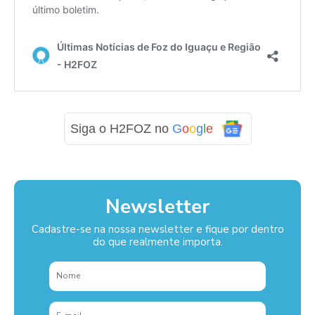
Siga o H2FOZ no
G
o
o
g
l
e
Newsletter
Cadastre-se na nossa newsletter e fique por dentro
do que realmente importa.