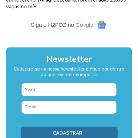
vagas no mês.
Siga o H2FOZ no
G
o
o
g
l
e
Newsletter
Cadastre-se na nossa newsletter e fique por dentro
do que realmente importa.