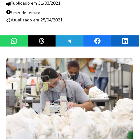
31/03/2021
5 min de leitura
25/04/2021
Share on WhatsApp
Share on Threads
Share on Telegram
Share on Facebook
Share 