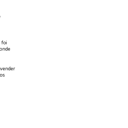
e
 foi
 onde
 vender
nos