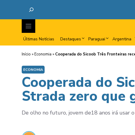
Últimas Notícias
Destaques
Paraguai
Argentina
Início
»
Economia
»
Cooperada do Sicoob Três Fronteiras re
ECONOMIA
Cooperada do Sic
Strada zero que
De olho no futuro, jovem de18 anos irá usar o