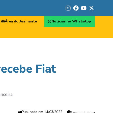
Área do Assinante
Notícias no WhatsApp
ecebe Fiat
o
nceira.
14/03/2022
2 min de leitura