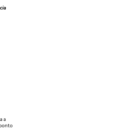
cia
a a
 ponto