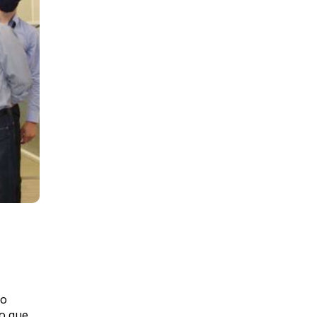
ro
o que