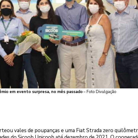
rêmio em evento surpresa, no mês passado
– Foto Divulgação
teou vales de poupanças e uma Fiat Strada zero quilômet
ades do Sicoob Unicoob até dezembro de 2021. O cooperad