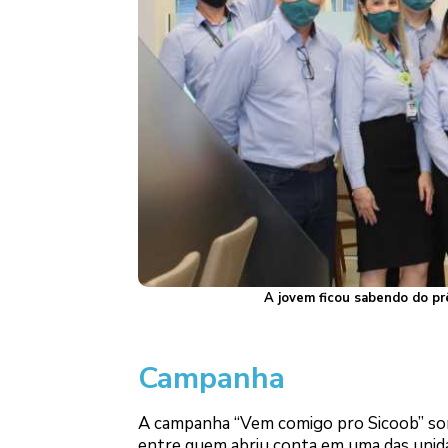
A jovem ficou sabendo do p
Campanha
A campanha “Vem comigo pro Sicoob” sor
entre quem abriu conta em uma das unid