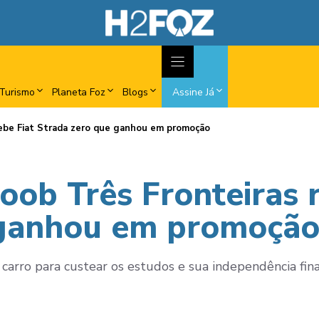
Turismo
Planeta Foz
Blogs
Assine Já
cebe Fiat Strada zero que ganhou em promoção
oob Três Fronteiras r
 ganhou em promoçã
 carro para custear os estudos e sua independência fina