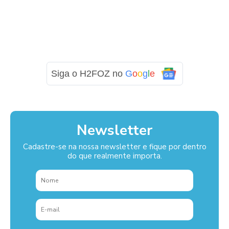
Siga o H2FOZ no
G
o
o
g
l
e
Newsletter
Cadastre-se na nossa newsletter e fique por dentro
do que realmente importa.