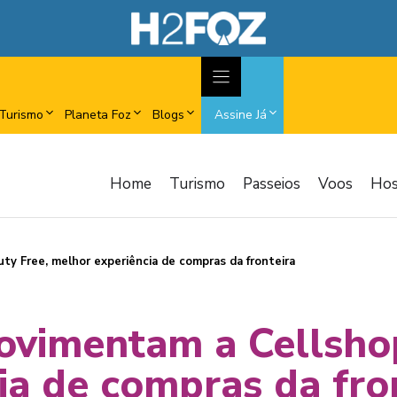
Turismo
Planeta Foz
Blogs
Assine Já
Home
Turismo
Passeios
Voos
Ho
ty Free, melhor experiência de compras da fronteira
movimentam a Cellsho
ia de compras da fro