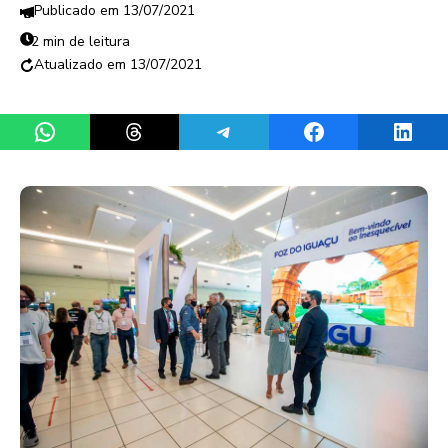
13/07/2021
2 min de leitura
13/07/2021
Share on WhatsApp
Share on Threads
Share on Telegram
Share on Facebook
Share 