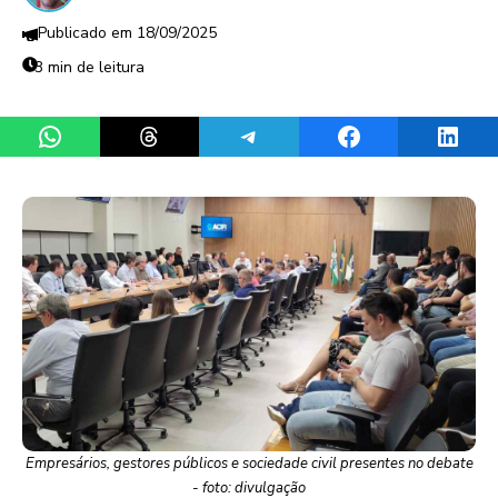
18/09/2025
3 min de leitura
Share on WhatsApp
Share on Threads
Share on Telegram
Share on Facebook
Share 
Empresários, gestores públicos e sociedade civil presentes no debate
- foto: divulgação