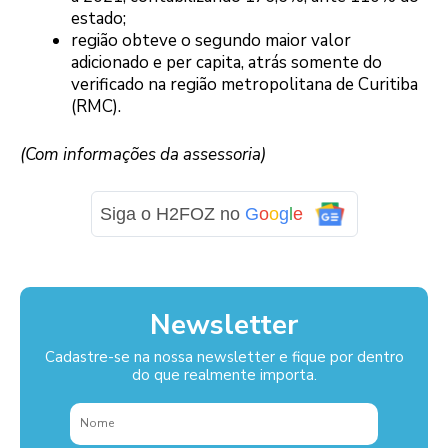
estado;
região obteve o segundo maior valor
adicionado e per capita, atrás somente do
verificado na região metropolitana de Curitiba
(RMC).
(Com informações da assessoria)
Siga o H2FOZ no
G
o
o
g
l
e
Newsletter
Cadastre-se na nossa newsletter e fique por dentro
do que realmente importa.