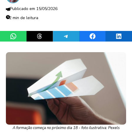
15/05/2026
2 min de leitura
Share on WhatsApp
Share on Threads
Share on Telegram
Share on Facebook
Share 
A formação começa no próximo dia 18 - foto ilustrativa: Pexels