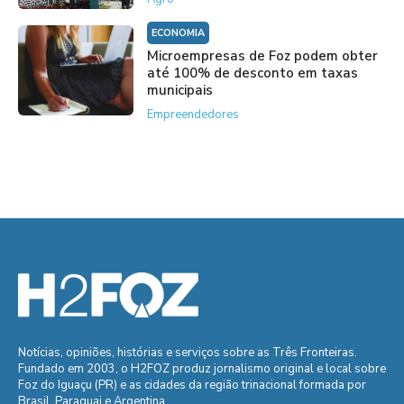
ECONOMIA
Microempresas de Foz podem obter
até 100% de desconto em taxas
municipais
Empreendedores
Notícias, opiniões, histórias e serviços sobre as Três Fronteiras.
Fundado em 2003, o H2FOZ produz jornalismo original e local sobre
Foz do Iguaçu (PR) e as cidades da região trinacional formada por
Brasil, Paraguai e Argentina.