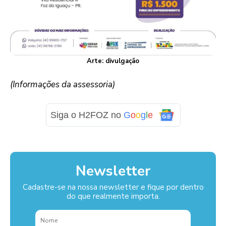
Arte: divulgação
(Informações da assessoria)
Siga o H2FOZ no
G
o
o
g
l
e
Newsletter
Cadastre-se na nossa newsletter e fique por dentro
do que realmente importa.