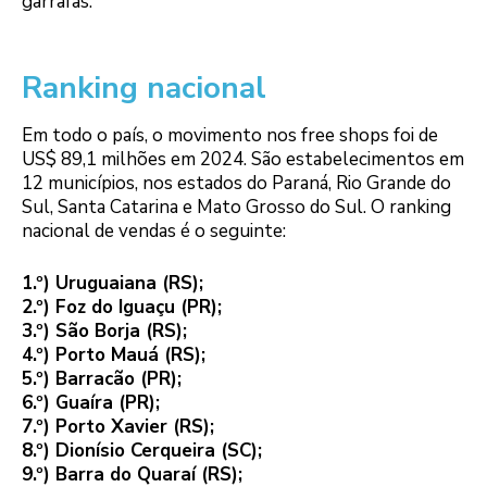
garrafas.
Ranking nacional
Em todo o país, o movimento nos free shops foi de
US$ 89,1 milhões em 2024. São estabelecimentos em
12 municípios, nos estados do Paraná, Rio Grande do
Sul, Santa Catarina e Mato Grosso do Sul. O ranking
nacional de vendas é o seguinte:
1.º) Uruguaiana (RS);
2.º) Foz do Iguaçu (PR);
3.º) São Borja (RS);
4.º) Porto Mauá (RS);
5.º) Barracão (PR);
6.º) Guaíra (PR);
7.º) Porto Xavier (RS);
8.º) Dionísio Cerqueira (SC);
9.º) Barra do Quaraí (RS);