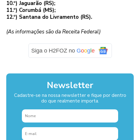
10.º) Jaguarão (RS);
11.º) Corumbá (MS);
12.º) Santana do Livramento (RS).
(As informações são da Receita Federal)
Siga o H2FOZ no
G
o
o
g
l
e
Newsletter
Cadastre-se na nossa newsletter e fique por dentro
do que realmente importa.