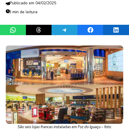
04/02/2025
3 min de leitura
Share on WhatsApp
Share on Threads
Share on Telegram
Share on Facebook
Share 
São seis lojas francas instaladas em Foz do Iguaçu – foto: