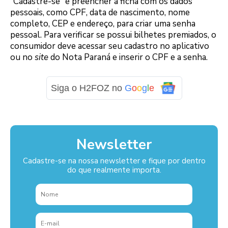
“Cadastre-se” e preencher a ficha com os dados
pessoais, como CPF, data de nascimento, nome
completo, CEP e endereço, para criar uma senha
pessoal. Para verificar se possui bilhetes premiados, o
consumidor deve acessar seu cadastro no aplicativo
ou no
site
do Nota Paraná e inserir o CPF e a senha.
Siga o H2FOZ no
G
o
o
g
l
e
Newsletter
Cadastre-se na nossa newsletter e fique por dentro
do que realmente importa.