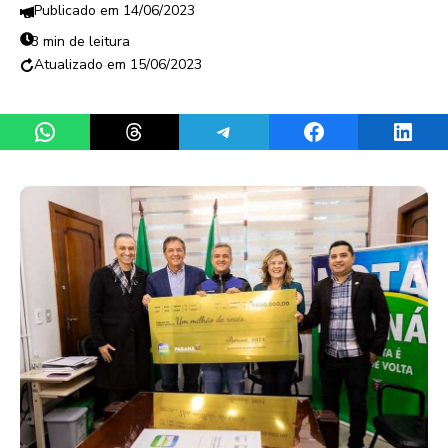
14/06/2023
3 min de leitura
15/06/2023
Share on WhatsApp
Share on Threads
Share on Telegram
Share on Facebook
Share 