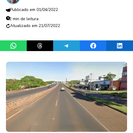
01/04/2022
2 min de leitura
21/07/2022
Share on WhatsApp
Share on Threads
Share on Telegram
Share on Facebook
Share 