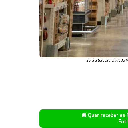
Será a terceira unidade 
📰 Quer receber as
Ent