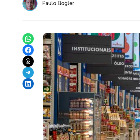
Paulo Bogler
Share on WhatsApp
Share on Facebook
Share on Threads
Share on Telegram
Share on LinkedIn