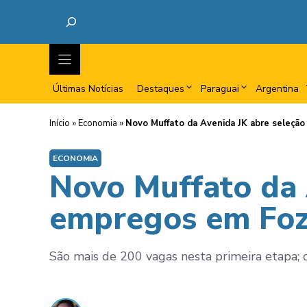
Últimas Notícias
Destaques
Paraguai
Argentina
Início
»
Economia
»
Novo Muffato da Avenida JK abre seleçã
ECONOMIA
Novo Muffato da 
empregos em Foz
São mais de 200 vagas nesta primeira etapa; ca