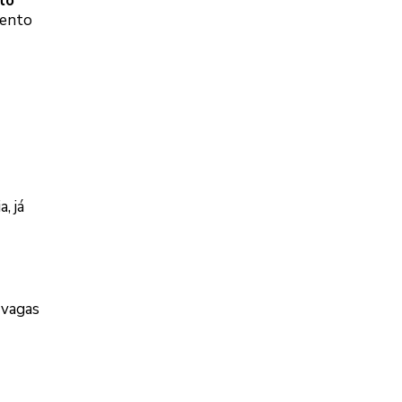
to
mento
, já
 vagas