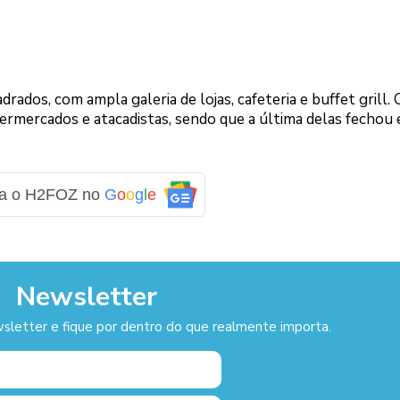
rados, com ampla galeria de lojas, cafeteria e buffet grill. 
permercados e atacadistas, sendo que a última delas fechou
ga o H2FOZ no
G
o
o
g
l
e
Newsletter
sletter e fique por dentro do que realmente importa.