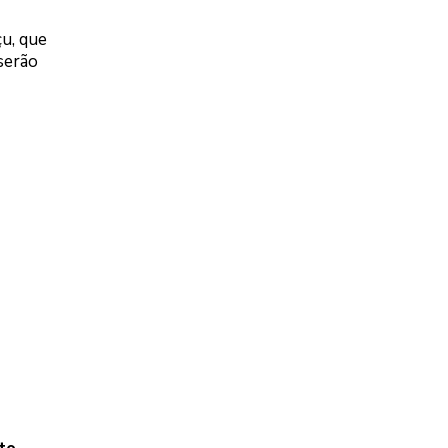
çu, que
serão