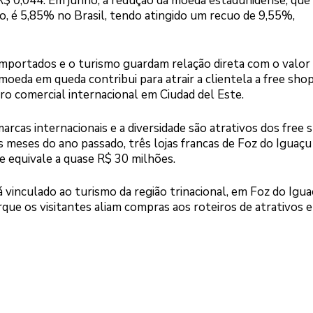
e R$ 0,044. Em junho, a redução da moeda estadunidense, que
o, é 5,85% no Brasil, tendo atingido um recuo de 9,55%,
portados e o turismo guardam relação direta com o valor
 moeda em queda contribui para atrair a clientela a free sho
ro comercial internacional em Ciudad del Este.
rcas internacionais e a diversidade são atrativos dos free 
s meses do ano passado, três lojas francas de Foz do Iguaçu
e equivale a quase R$ 30 milhões.
vinculado ao turismo da região trinacional, em Foz do Igua
rque os visitantes aliam compras aos roteiros de atrativos e