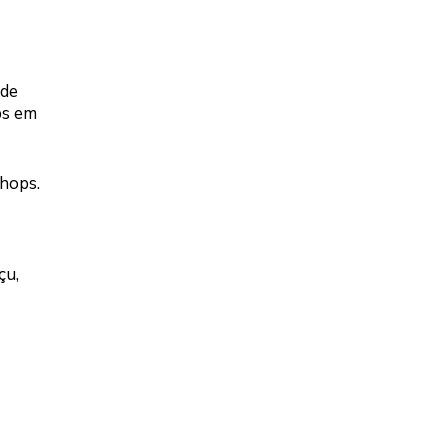
 de
ps em
shops.
çu,