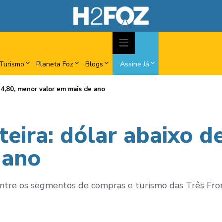
Turismo
Planeta Foz
Blogs
Assine Já
 4,80, menor valor em mais de ano
eira: dólar abaixo d
 ano
ntre os segmentos de compras e turismo das Três Fron