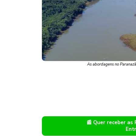
As abordagens no Paranazão
📰 Quer receber as
Ent