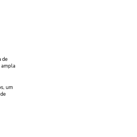
a de
a ampla
os, um
 de