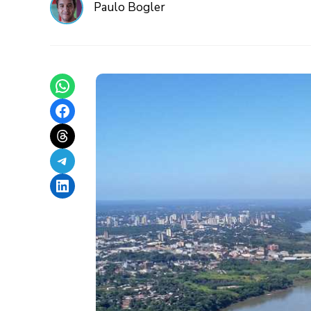
Paulo Bogler
Share on WhatsApp
Share on Facebook
Share on Threads
Share on Telegram
Share on LinkedIn