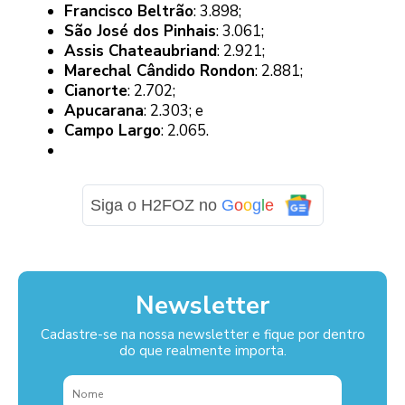
Francisco Beltrão
: 3.898;
São José dos Pinhais
: 3.061;
Assis Chateaubriand
: 2.921;
Marechal Cândido Rondon
: 2.881;
Cianorte
: 2.702;
Apucarana
: 2.303; e
Campo Largo
: 2.065.
Siga o H2FOZ no
G
o
o
g
l
e
Newsletter
Cadastre-se na nossa newsletter e fique por dentro
do que realmente importa.