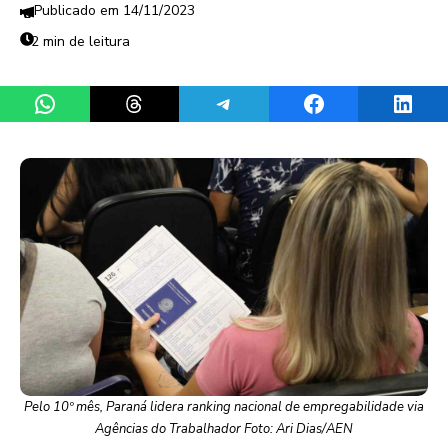
14/11/2023
2 min de leitura
Share on WhatsApp
Share on Threads
Share on Telegram
Share on Facebook
Share 
Pelo 10º mês, Paraná lidera ranking nacional de empregabilidade via
Agências do Trabalhador Foto: Ari Dias/AEN