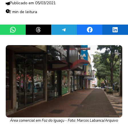
05/03/2021
2 min de leitura
Share on WhatsApp
Share on Threads
Share on Telegram
Share on Facebook
Share 
Área comercial em Foz do Iguaçu - Foto: Marcos Labanca/Arquivo