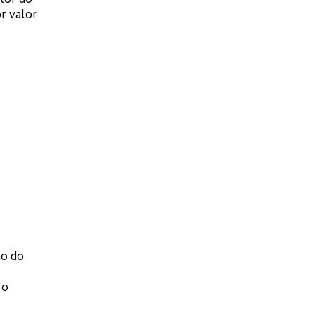
r valor
ão do
 o