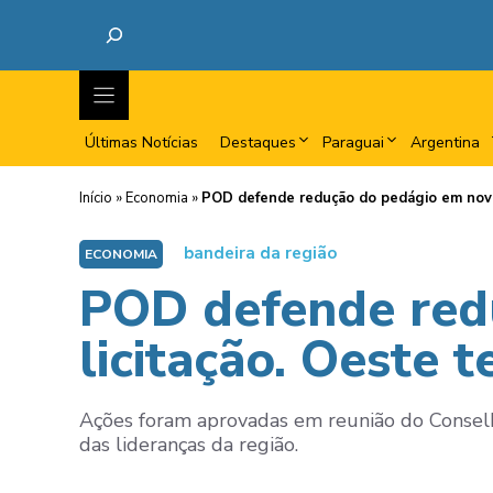
Últimas Notícias
Destaques
Paraguai
Argentina
Início
»
Economia
»
POD defende redução do pedágio em novo
bandeira da região
ECONOMIA
POD defende red
licitação. Oeste 
Ações foram aprovadas em reunião do Consel
das lideranças da região.