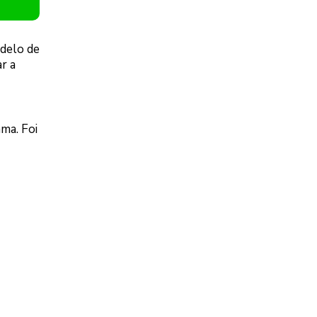
odelo de
r a
ma. Foi