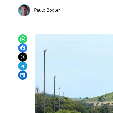
Paulo Bogler
Share on WhatsApp
Share on Facebook
Share on Threads
Share on Telegram
Share on LinkedIn