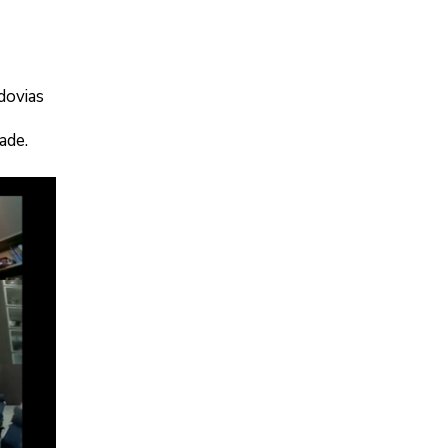
dovias
dade.