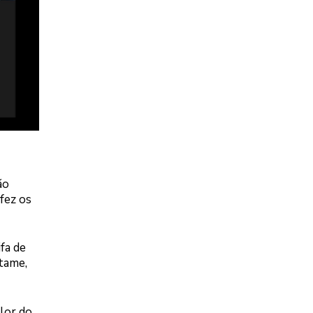
ão
fez os
fa de
tame,
lor do