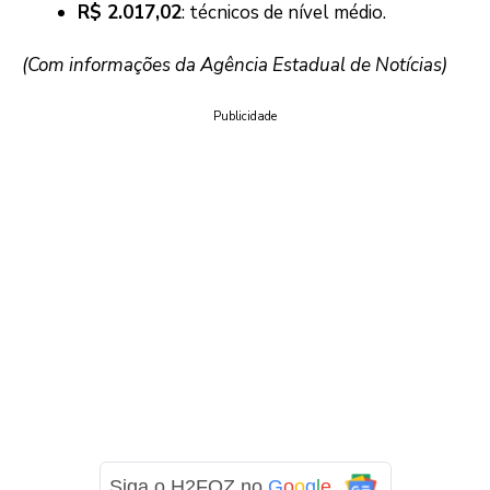
R$ 2.017,02
: técnicos de nível médio.
(Com informações da Agência Estadual de Notícias)
Publicidade
Siga o H2FOZ no
G
o
o
g
l
e