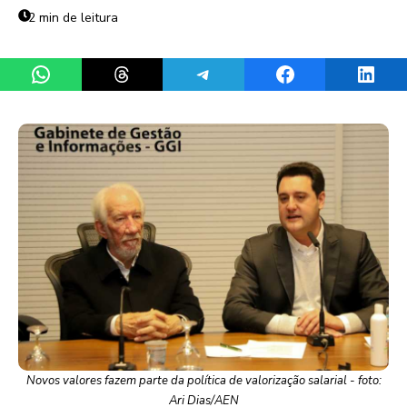
2 min de leitura
Share on WhatsApp
Share on Threads
Share on Telegram
Share on Facebook
Share 
Novos valores fazem parte da política de valorização salarial - foto:
Ari Dias/AEN