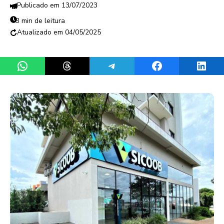
13/07/2023
3 min de leitura
04/05/2025
Share on WhatsApp
Share on Threads
Share on Telegram
Share on Facebook
Share 