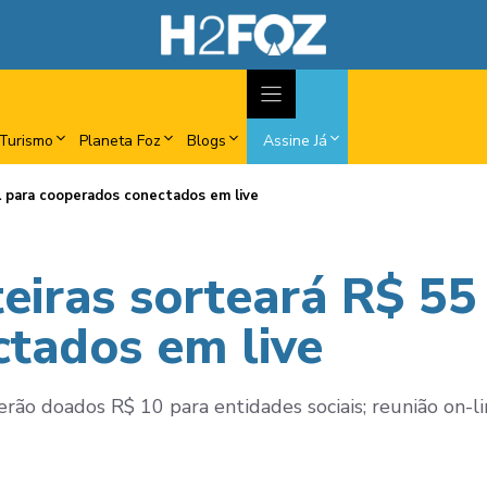
Turismo
Planeta Foz
Blogs
Assine Já
l para cooperados conectados em live
eiras sorteará R$ 55
tados em live
erão doados R$ 10 para entidades sociais; reunião on-li