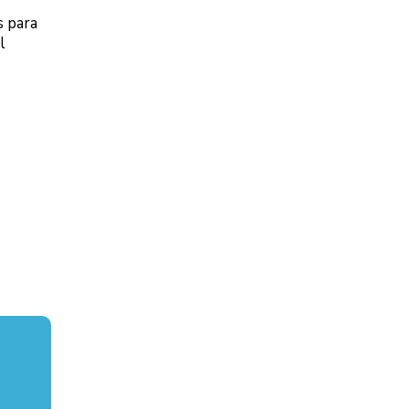
s para
l