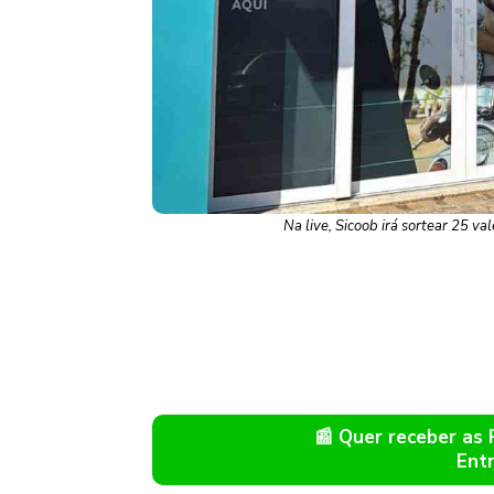
Na live, Sicoob irá sortear 25 v
📰 Quer receber as
Ent