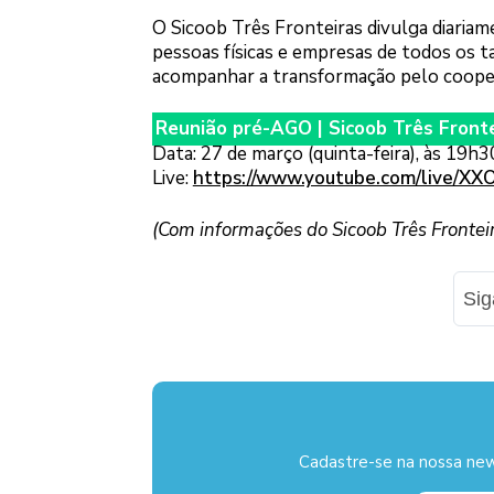
O Sicoob Três Fronteiras divulga diariame
pessoas físicas e empresas de todos os 
acompanhar a transformação pelo coope
Reunião pré-AGO | Sicoob Três Front
Data: 27 de março (quinta-feira), às 19h3
Live:
https://www.youtube.com/live/X
(Com informações do Sicoob Três Frontei
Si
Cadastre-se na nossa new