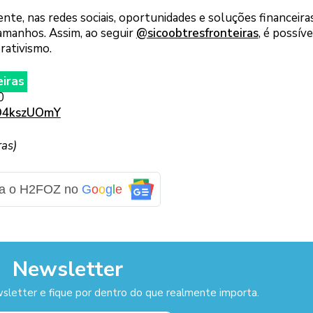
nte, nas redes sociais, oportunidades e soluções financeira
tamanhos. Assim, ao seguir
@sicoobtresfronteiras
, é possíve
rativismo.
eiras
0
XO4kszUOmY
ras)
ga o H2FOZ no
G
o
o
g
l
e
Newsletter
sletter e fique por dentro do que realmente importa.