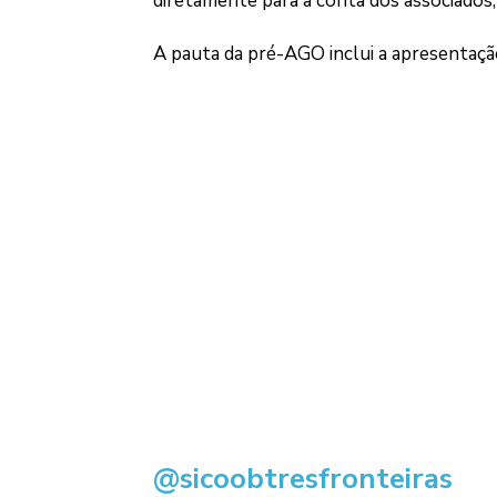
diretamente para a conta dos associados
A pauta da pré-AGO inclui a apresentação
@sicoobtresfronteiras