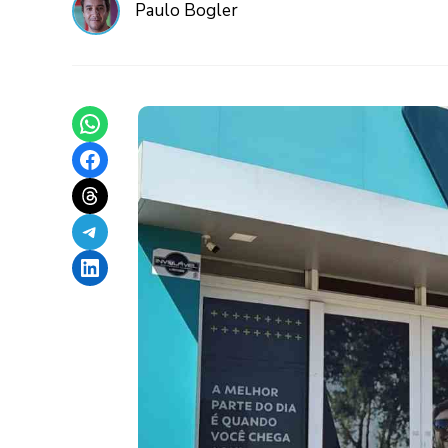
Paulo Bogler
Share on WhatsApp
Share on Facebook
Share on Threads
Share on Telegram
Share on LinkedIn