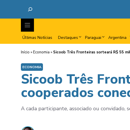
Últimas Notícias
Destaques
Paraguai
Argentina
Início
»
Economia
»
Sicoob Três Fronteiras sorteará R$ 55 mi
ECONOMIA
Sicoob Três Front
cooperados conec
A cada participante, associado ou convidado, s