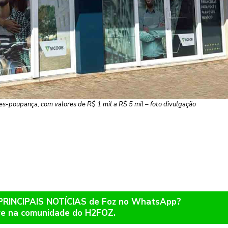
ales-poupança, com valores de R$ 1 mil a R$ 5 mil – foto divulgação
 PRINCIPAIS NOTÍCIAS de Foz no WhatsApp?
re na comunidade do H2FOZ.