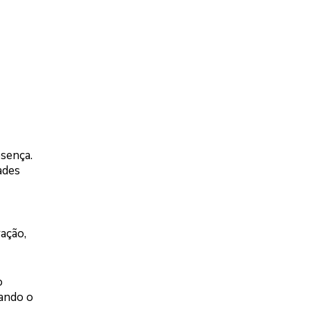
esença.
ades
ação,
o
tando o