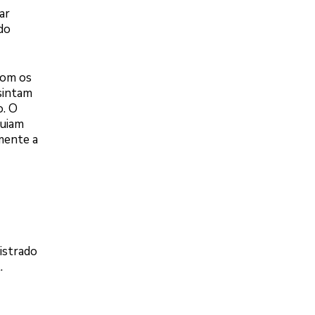
ar
do
com os
 sintam
o. O
guiam
mente a
istrado
.