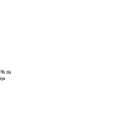
,4% da
eja