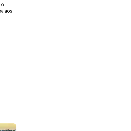
 o
ha aos