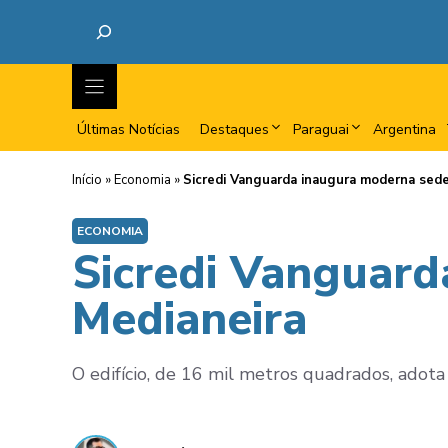
Últimas Notícias
Destaques
Paraguai
Argentina
Início
»
Economia
»
Sicredi Vanguarda inaugura moderna sed
ECONOMIA
Sicredi Vanguar
Medianeira
O edifício, de 16 mil metros quadrados, adota