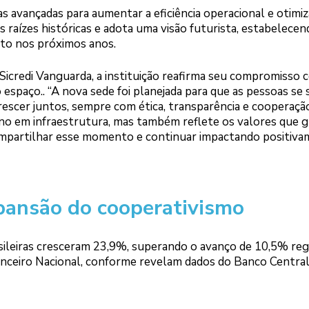
 avançadas para aumentar a eficiência operacional e otimiz
as raízes históricas e adota uma visão futurista, estabelecen
nto nos próximos anos.
icredi Vanguarda, a instituição reafirma seu compromisso 
 espaço.. “A nova sede foi planejada para que as pessoas se
rescer juntos, sempre com ética, transparência e cooperaçã
rno em infraestrutura, mas também reflete os valores que 
compartilhar esse momento e continuar impactando positiva
ansão do cooperativismo
asileiras cresceram 23,9%, superando o avanço de 10,5% reg
nanceiro Nacional, conforme revelam dados do Banco Central