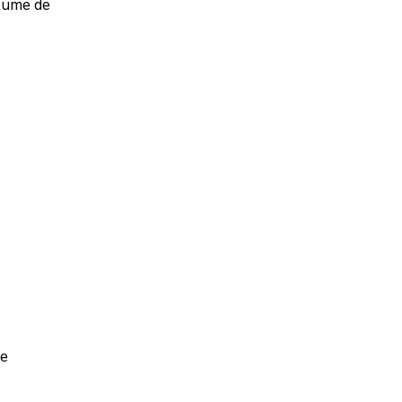
olume de
de