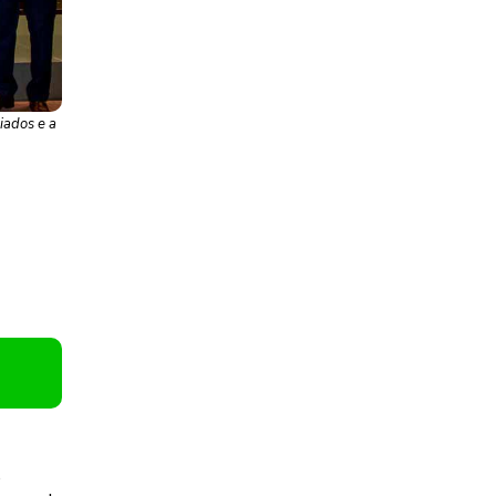
iados e a
o