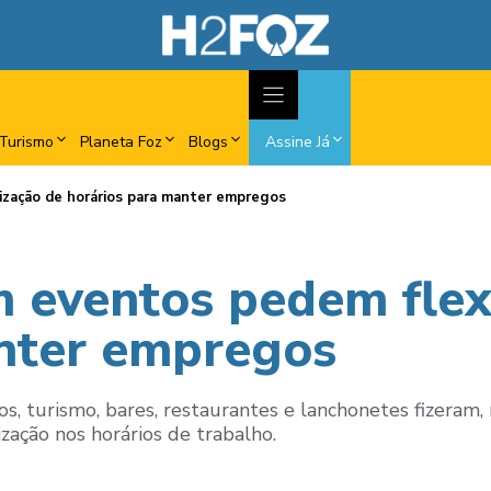
Turismo
Planeta Foz
Blogs
Assine Já
ização de horários para manter empregos
 eventos pedem flexi
anter empregos
s, turismo, bares, restaurantes e lanchonetes fizeram
lização nos horários de trabalho.