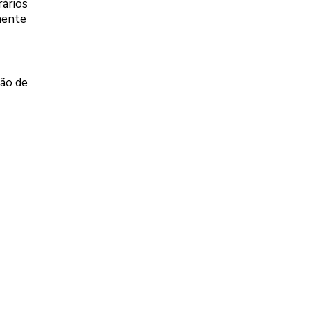
rários
mente
são de