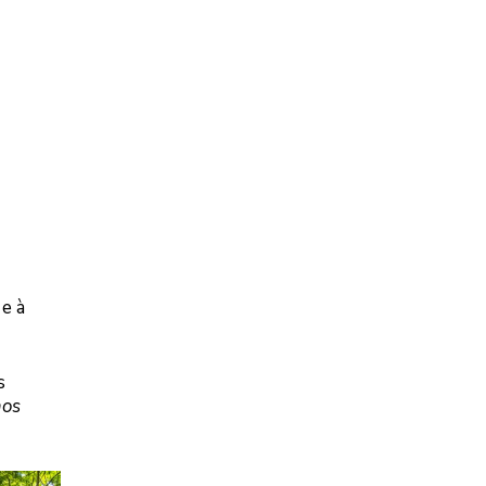
e à
s
os