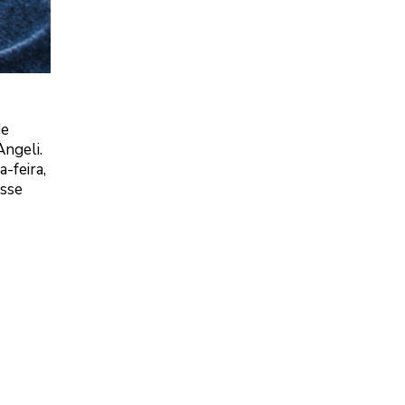
de
Angeli.
-feira,
isse