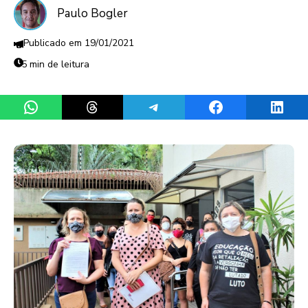
Paulo Bogler
19/01/2021
5 min de leitura
Share on WhatsApp
Share on Threads
Share on Telegram
Share on Facebook
Share 