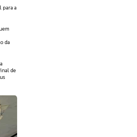
 para a
guem
to da
da
final de
pus