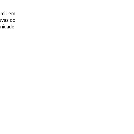
 mil em
uvas do
unidade