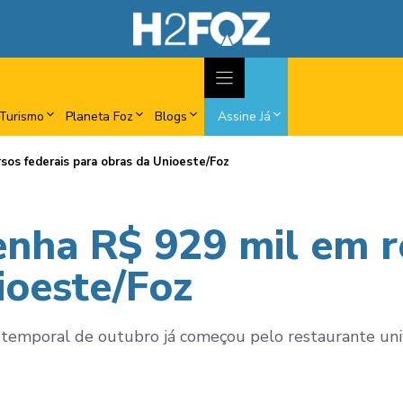
Turismo
Planeta Foz
Blogs
Assine Já
sos federais para obras da Unioeste/Foz
enha R$ 929 mil em r
ioeste/Foz
 temporal de outubro já começou pelo restaurante unive