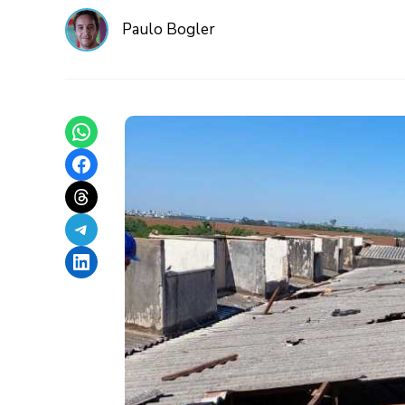
Paulo Bogler
Share on WhatsApp
Share on Facebook
Share on Threads
Share on Telegram
Share on LinkedIn