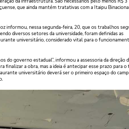
peração da infraestrutura. São necessários pelo menos R$ 3
uense, que ainda mantém tratativas com a Itaipu Binacional
oz informou, nessa segunda-feira, 20, que os trabalhos se
ndo diversos setores da universidade, foram definidas as
taurante universitário, considerado vital para o funcionamen
rsos do governo estadual”, informou a assessoria da direção 
a finalizar a obra, mas a ideia é antecipar esse prazo para o 
taurante universitário deverá ser o primeiro espaço do cam
o.