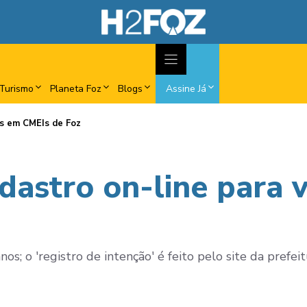
Turismo
Planeta Foz
Blogs
Assine Já
as em CMEIs de Foz
dastro on-line para
s; o 'registro de intenção' é feito pelo site da prefeit