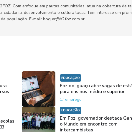
H2FOZ. Com enfoque em pautas comunitárias, atua na cobertura de t
ca, cidadania, desenvolvimento e cultura local. Tem interesse em pro
no da população. E-mail: bogler@h2foz.com.br.
EDUCAÇÃO
tura
Foz do Iguaçu abre vagas de est
ursos
para ensinos médio e superior
1.º emprego
EDUCAÇÃO
Em Foz, governador destaca Ga
escolas
o Mundo em encontro com
EB
intercambistas