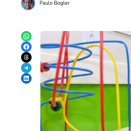
Paulo Bogler
Share on WhatsApp
Share on Facebook
Share on Threads
Share on Telegram
Share on LinkedIn