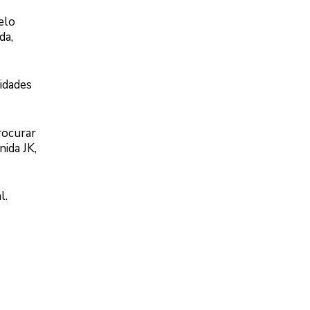
elo
da,
idades
rocurar
nida JK,
l.