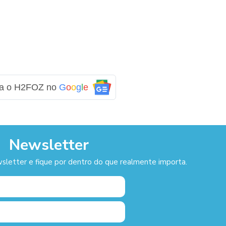
ga o H2FOZ no
G
o
o
g
l
e
Newsletter
sletter e fique por dentro do que realmente importa.