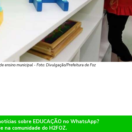
e ensino municipal - Foto: Divulgação/Prefeitura de Foz
 notícias sobre EDUCAÇÃO no WhatsApp?
re na comunidade do H2FOZ.