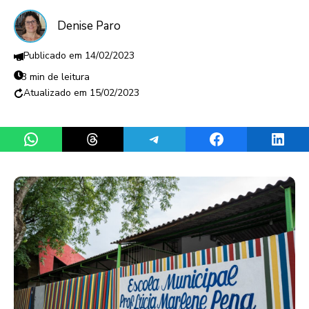
Denise Paro
14/02/2023
3 min de leitura
15/02/2023
Share on WhatsApp
Share on Threads
Share on Telegram
Share on Facebook
Share 