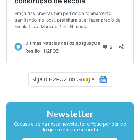
Siga o H2FOZ no
G
o
o
g
l
e
Newsletter
Cadastre-se na nossa newsletter e fique por dentro
do que realmente importa.