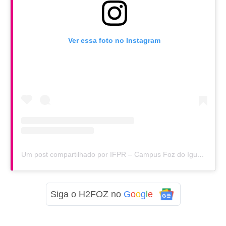
Ver essa foto no Instagram
Um post compartilhado por IFPR – Campus Foz do Iguaçu (@ifpr.foz)
Siga o H2FOZ no
G
o
o
g
l
e