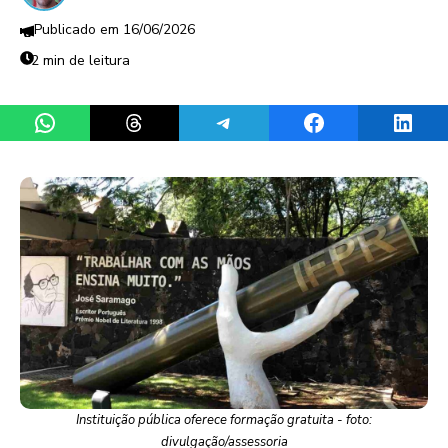
16/06/2026
2 min de leitura
Share on WhatsApp
Share on Threads
Share on Telegram
Share on Facebook
Share 
Instituição pública oferece formação gratuita - foto:
divulgação/assessoria