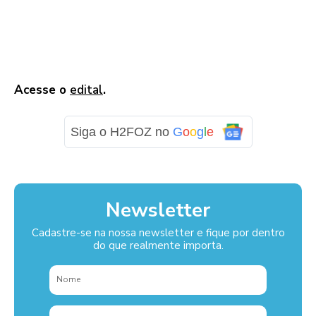
Acesse o
edital
.
Siga o H2FOZ no
G
o
o
g
l
e
Newsletter
Cadastre-se na nossa newsletter e fique por dentro
do que realmente importa.