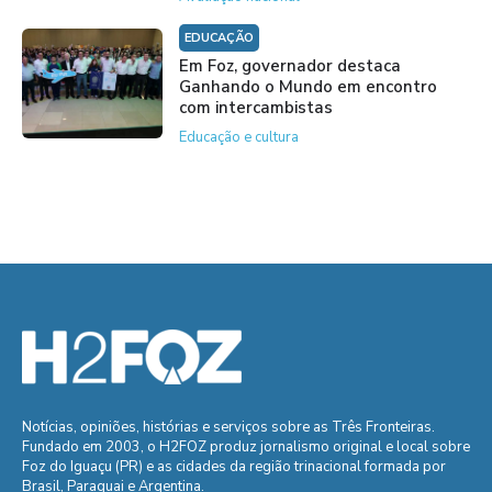
EDUCAÇÃO
Em Foz, governador destaca
Ganhando o Mundo em encontro
com intercambistas
Educação e cultura
Notícias, opiniões, histórias e serviços sobre as Três Fronteiras.
Fundado em 2003, o H2FOZ produz jornalismo original e local sobre
Foz do Iguaçu (PR) e as cidades da região trinacional formada por
Brasil, Paraguai e Argentina.