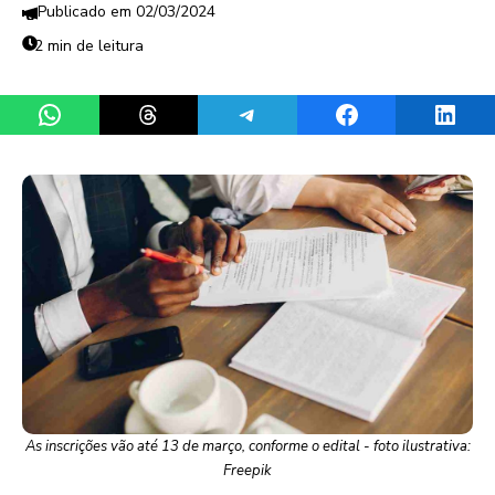
02/03/2024
2 min de leitura
Share on WhatsApp
Share on Threads
Share on Telegram
Share on Facebook
Share 
As inscrições vão até 13 de março, conforme o edital - foto ilustrativa:
Freepik