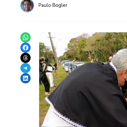
Paulo Bogler
Share on WhatsApp
Share on Facebook
Share on Threads
Share on Telegram
Share on LinkedIn