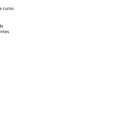
se curso
do
antes