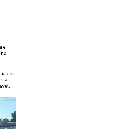
a e
 no
smo em
os a
ável.