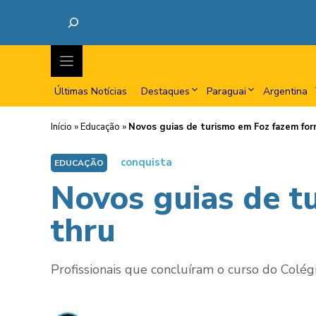
Últimas Notícias
Destaques
Paraguai
Argentina
Início
»
Educação
»
Novos guias de turismo em Foz fazem for
conquista
EDUCAÇÃO
Novos guias de t
thru
Profissionais que concluíram o curso do Colég