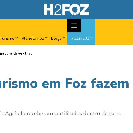
Turismo
Planeta Foz
Blogs
Assine Já
matura drive-thru
urismo em Foz fazem 
io Agrícola receberam certificados dentro do carro.