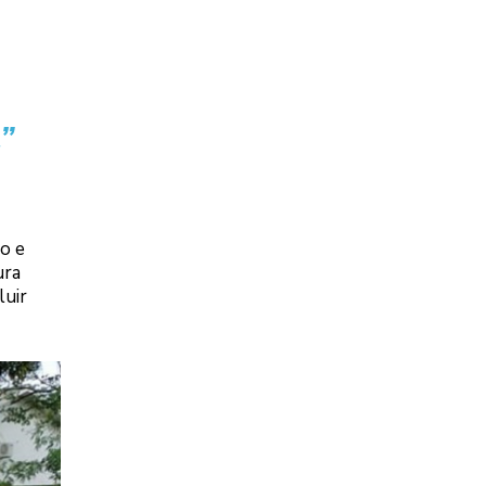
”
o e
ura
luir