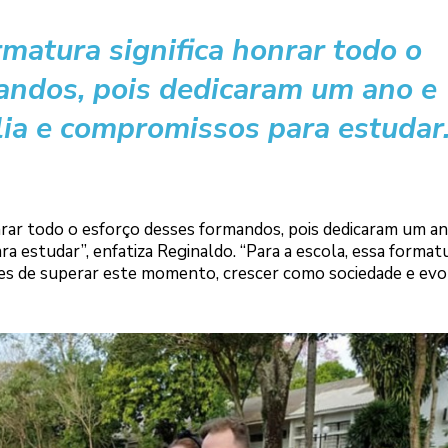
rmatura significa honrar todo o
andos, pois dedicaram um ano e
lia e compromissos para estudar.
nrar todo o esforço desses formandos, pois dedicaram um an
a estudar”, enfatiza Reginaldo. “Para a escola, essa format
es de superar este momento, crescer como sociedade e evo