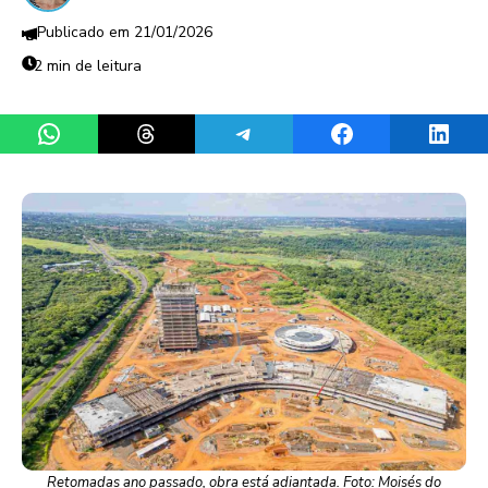
21/01/2026
2 min de leitura
Share on WhatsApp
Share on Threads
Share on Telegram
Share on Facebook
Share 
Retomadas ano passado, obra está adiantada. Foto: Moisés do