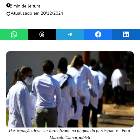
2 min de leitura
20/12/2024
Share on WhatsApp
Share on Threads
Share on Telegram
Share on Facebook
Share 
Participação deve ser formalizada na página do participante - Foto:
Marcelo Camargo/ABr