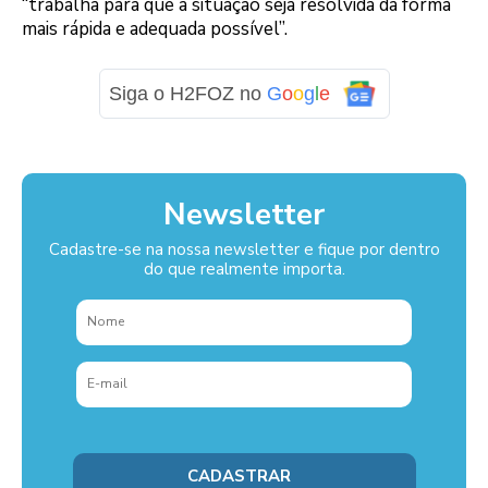
“trabalha para que a situação seja resolvida da forma
mais rápida e adequada possível”.
Siga o H2FOZ no
G
o
o
g
l
e
Newsletter
Cadastre-se na nossa newsletter e fique por dentro
do que realmente importa.