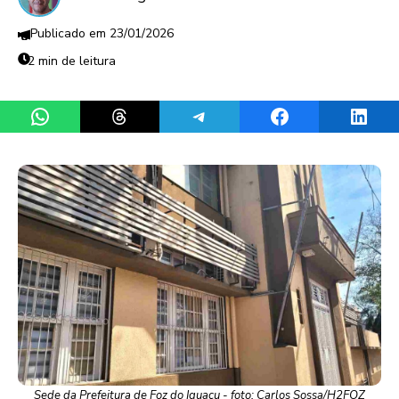
23/01/2026
2 min de leitura
Share on WhatsApp
Share on Threads
Share on Telegram
Share on Facebook
Share 
Sede da Prefeitura de Foz do Iguaçu - foto: Carlos Sossa/H2FOZ