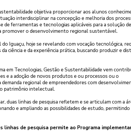
stentabilidade objetiva proporcionar aos alunos conhecim
tuação interdisciplinar na concepção e melhoria dos proce
se de ferramentas e tecnologias aplicáveis para a solução d
a promover o desenvolvimento regional sustentável.
 do Iguaçu, hoje se revelando com vocação tecnológica, r
 ciência e da experiência prática, buscando produzir e dist
ma em Tecnologias, Gestão e Sustentabilidade vem contribu
ões e a adoção de novos produtos e ou processos ou o
 a demanda regional de empreendedores com desenvolvime
o patrimônio intelectual.
nar, duas linhas de pesquisa refletem e se articulam com a ár
nando e ampliando as possibilidades de estudo, permitindo 
as linhas de pesquisa permite ao Programa implementa