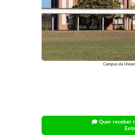
Campus da Unioest
🎓 Quer receber
Ent