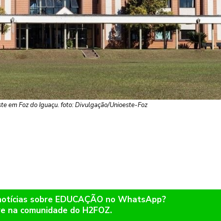
e em Foz do Iguaçu. foto: Divulgação/Unioeste-Foz
 notícias sobre EDUCAÇÃO no WhatsApp?
re na comunidade do H2FOZ.