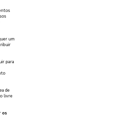
entos
ssos
e
equer um
ribuir
ir para
nto
ea de
o livre
r os