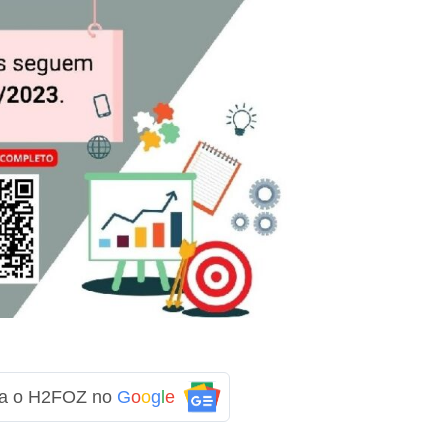
ga o H2FOZ no
G
o
o
g
l
e