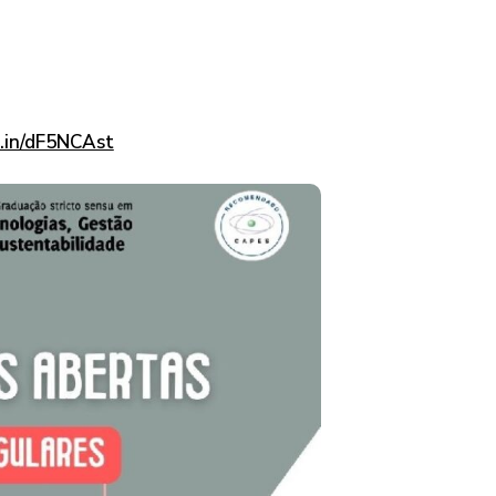
d.in/dF5NCAst