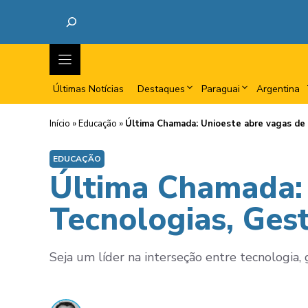
Últimas Notícias
Destaques
Paraguai
Argentina
Início
»
Educação
»
Última Chamada: Unioeste abre vagas de
EDUCAÇÃO
Última Chamada:
Tecnologias, Ges
Seja um líder na interseção entre tecnologia, 