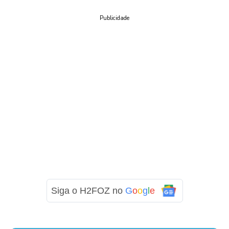
Publicidade
Siga o H2FOZ no
G
o
o
g
l
e