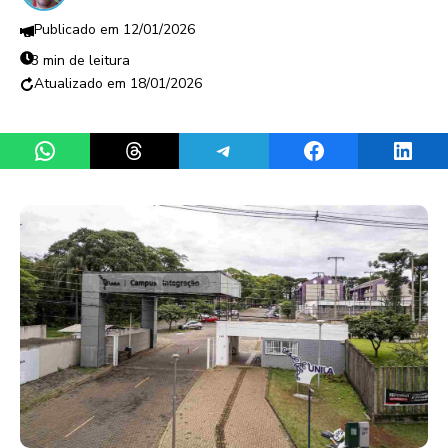
12/01/2026
3 min de leitura
18/01/2026
Share on WhatsApp
Share on Threads
Share on Telegram
Share on Facebook
Share 