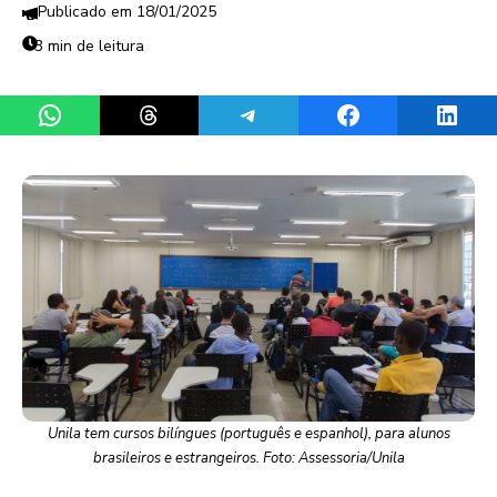
18/01/2025
3 min de leitura
Share on WhatsApp
Share on Threads
Share on Telegram
Share on Facebook
Share 
Unila tem cursos bilíngues (português e espanhol), para alunos
brasileiros e estrangeiros. Foto: Assessoria/Unila