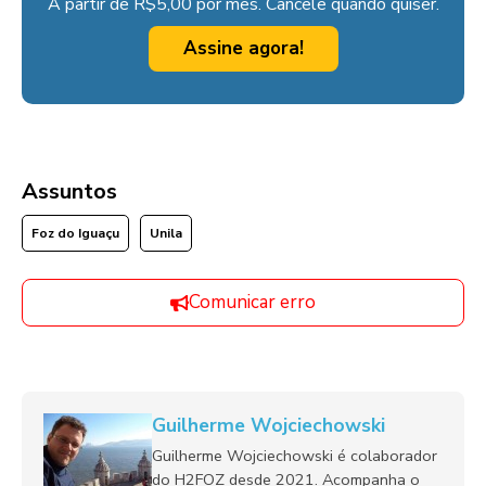
A partir de R$5,00 por mês. Cancele quando quiser.
Assine agora!
Assuntos
Foz do Iguaçu
Unila
Comunicar erro
Guilherme Wojciechowski
Guilherme Wojciechowski é colaborador
do H2FOZ desde 2021. Acompanha o