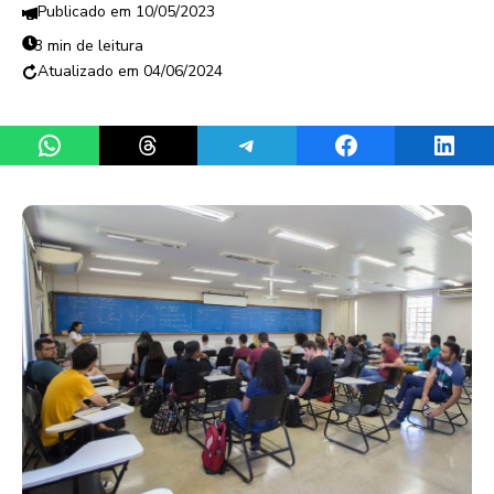
10/05/2023
3 min de leitura
04/06/2024
Share on WhatsApp
Share on Threads
Share on Telegram
Share on Facebook
Share 