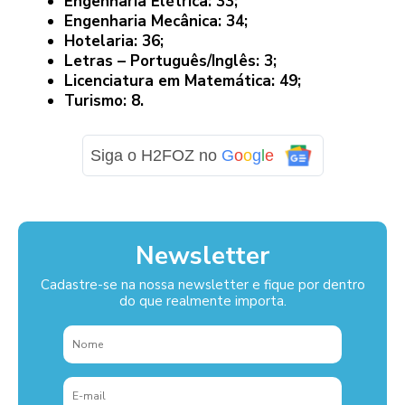
Engenharia Elétrica: 33;
Engenharia Mecânica: 34;
Hotelaria: 36;
Letras – Português/Inglês: 3;
Licenciatura em Matemática: 49;
Turismo: 8.
Siga o H2FOZ no
G
o
o
g
l
e
Newsletter
Cadastre-se na nossa newsletter e fique por dentro
do que realmente importa.