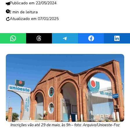
22/05/2024
2 min de leitura
07/01/2025
Share on WhatsApp
Share on Threads
Share on Telegram
Share on Facebook
Share 
Inscrições vão até 29 de maio, às 9h – foto: Arquivo/Unioeste-Foz