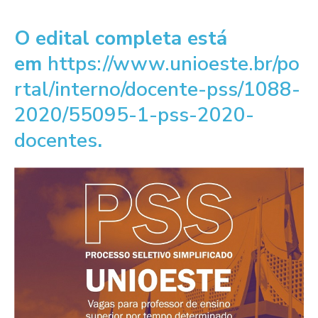
O edital completa está
em
https://www.unioeste.br/po
rtal/interno/docente-pss/1088-
2020/55095-1-pss-2020-
docentes
.