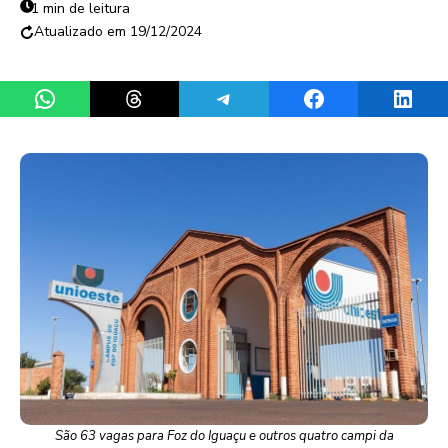
1 min de leitura
19/12/2024
Share on WhatsApp
Share on Threads
Share on Telegram
Share on Facebook
Share 
São 63 vagas para Foz do Iguaçu e outros quatro campi da