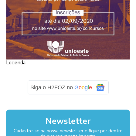
Legenda
Siga o H2FOZ no
G
o
o
g
l
e
Newsletter
Cadastre-se na nossa newsletter e fique por dentro