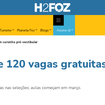
Turismo
Planeta Foz
Blogs
Assine Já
m cursinho pré-vestibular
e 120 vagas gratuita
idas nas seleções; aulas começam em março.