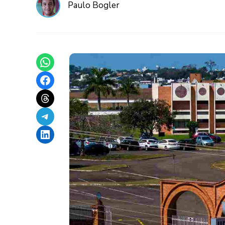
Paulo Bogler
Share on WhatsApp
Share on Facebook
Share on Threads
Share on Telegram
Share on LinkedIn