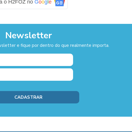
ga o H2FOZ no
G
o
o
g
l
e
Newsletter
sletter e fique por dentro do que realmente importa.