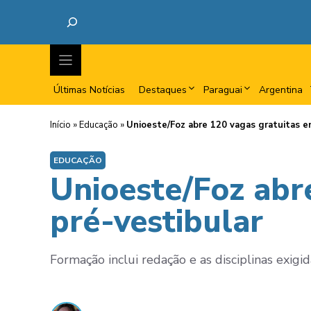
Últimas Notícias
Destaques
Paraguai
Argentina
Início
»
Educação
»
Unioeste/Foz abre 120 vagas gratuitas e
EDUCAÇÃO
Unioeste/Foz abr
pré-vestibular
Formação inclui redação e as disciplinas exig