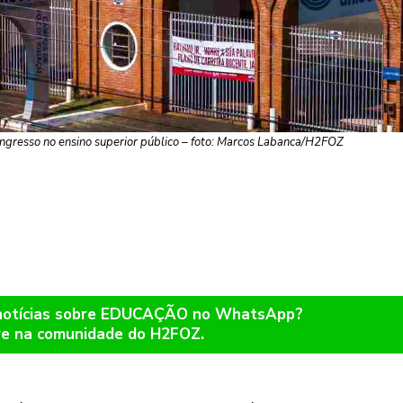
ingresso no ensino superior público – foto: Marcos Labanca/H2FOZ
 notícias sobre EDUCAÇÃO no WhatsApp?
re na comunidade do H2FOZ.