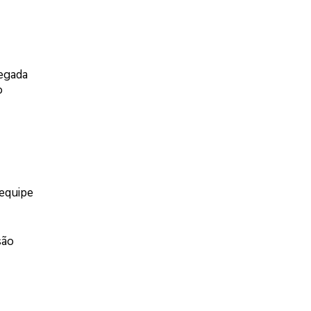
hegada
o
 equipe
são