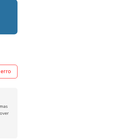
 erro
emas
mover