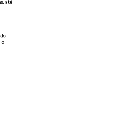
s, até
 do
 o