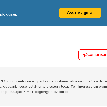
Assine agora!
do quiser.
Comunicar
H2FOZ. Com enfoque em pautas comunitárias, atua na cobertura de t
ca, cidadania, desenvolvimento e cultura local. Tem interesse em pro
no da população. E-mail: bogler@h2foz.com.br.