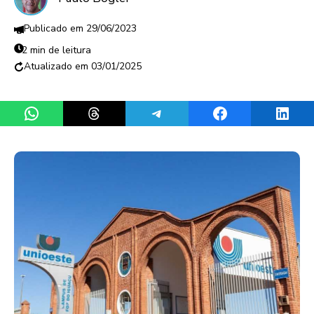
29/06/2023
2 min de leitura
03/01/2025
Share on WhatsApp
Share on Threads
Share on Telegram
Share on Facebook
Share 